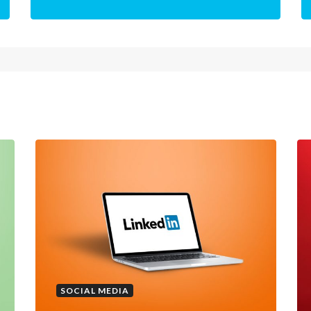
• Een nieuw concept
• Van logo tot Social Media uitingen
• Nieuwe marketingstrategie
• Een doelgroep analyse
• Corporate identity in één lijn doorgevoerd
Nieuwe identiteit nodig?
SOCIAL MEDIA