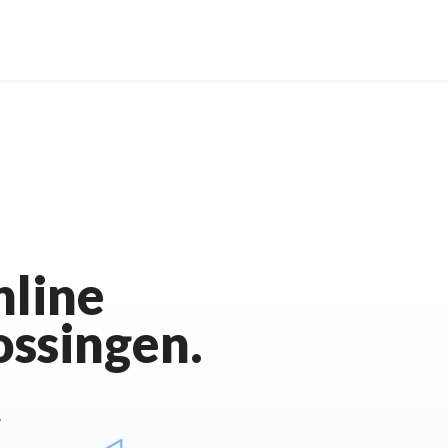
nline
ossingen.
.