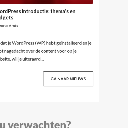
rdPress introductie: thema’s en
Google Ana
dgets
by
Dorus Arnts
Dorus Arnts
Vraag jij je 
dat je WordPress (WP) hebt geïnstalleerd en je
volgende af:
bt nagedacht over de content voor op je
prospects? 
bsite, wil je uiteraard…
GA NAAR NIEUWS
au verwachten?