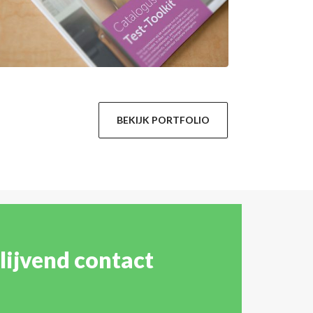
BEKIJK PORTFOLIO
lijvend contact