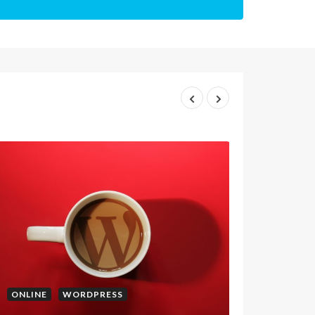
• Tijdelijke grafische ondersteuning
• Projectmatige werkzaamheden
• Discreet en correct
• Inkoop uren via strippenkaart
• Uw klant blijft uw klant
Probeer ons uit!
ONLINE
WORDPRESS
ONLINE