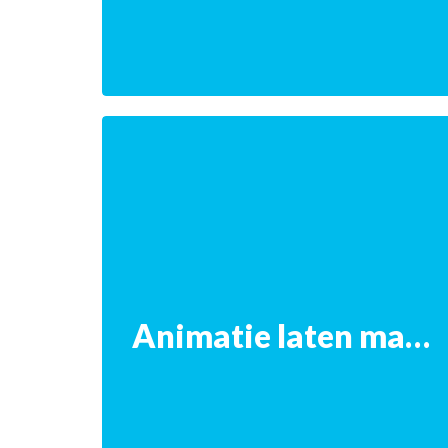
• Een
logo laten ontwerpen
• U wilt een huisstijl laten maken
• Een visitekaartje laten ontwerpen
• U wilt een ontwerp voor uw briefpapier
• Een design voor uw website
Bekijk onze grafische diensten
Animatie laten maken