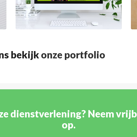
ns bekijk
onze portfolio
nze dienstverlening? Neem vrijb
op.