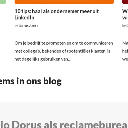
10 tips: haal als ondernemer meer uit
Wo
LinkedIn
wi
by
Dorus Arnts
by
Om je bedrijf te promoten en om te communiceren
Na
met collega’s, bekenden of (potentiële) klanten, is
he
het dagelijks gebruiken van…
we
ems in ons blog
dio Dorus als reclamebure