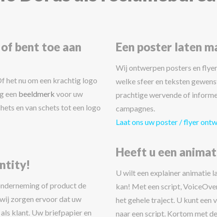
 of bent toe aan
Een poster laten m
Wij ontwerpen posters en flyer
f het nu om een krachtig logo
welke sfeer en teksten gewenst
ag een
beeldmerk
voor uw
prachtige wervende of informe
hets en van schets tot een logo
campagnes.
Laat ons uw poster / flyer ont
Heeft u een animat
ntity!
U wilt een explainer animatie 
 onderneming of product de
kan! Met een script, VoiceOve
g wij zorgen ervoor dat uw
het gehele traject. U kunt een 
ls klant. Uw briefpapier en
naar een script. Kortom met de