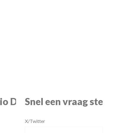
io Dorus
Snel een vraag stellen
X/Twitter