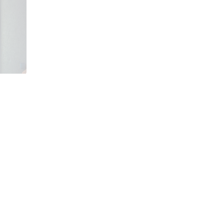
KlusService Theo van
Haaren
Logo ontwerp, Huisstijl ontwerp