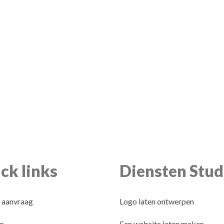
ck links
Diensten Stud
 aanvraag
Logo laten ontwerpen
n
Een website laten maken