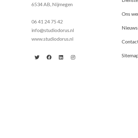
6534 AB, Nijmegen
Ons we
06 41 24 75 42
Nieuws
info@studiodorus.nl
www.studiodorus.nl
Contac
Sitema